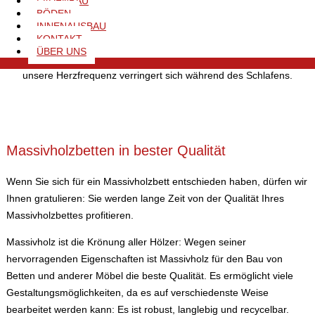
LADENBAU
sind die beste Voraussetzung für einen gesunden Schlaf. Körper
BÖDEN
als auch Geist erholen sich besser und sie können fit in den
INNENAUSBAU
KONTAKT
neuen Tag starten. Auch unser Kreislauf reagiert durch das
ÜBER UNS
Zirbenholz nachweislich besser auf wechselnden Luftdruck und
unsere Herzfrequenz verringert sich während des Schlafens.
Massivholzbetten in bester Qualität
Wenn Sie sich für ein Massivholzbett entschieden haben, dürfen wir
Ihnen gratulieren: Sie werden lange Zeit von der Qualität Ihres
Massivholzbettes profitieren.
Massivholz ist die Krönung aller Hölzer: Wegen seiner
hervorragenden Eigenschaften ist Massivholz für den Bau von
Betten und anderer Möbel die beste Qualität. Es ermöglicht viele
Gestaltungsmöglichkeiten, da es auf verschiedenste Weise
bearbeitet werden kann: Es ist robust, langlebig und recycelbar.