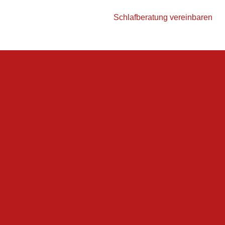
Schlafberatung vereinbaren
klima
orgenheit und Wärme. Holz sorgt außerdem für ein gutes
uch wieder abgeben.
achhaltiger Forstwirtschaft. Es wird darauf geachtet, dass
ird.
nismen sterben auf Holz rasch ab.