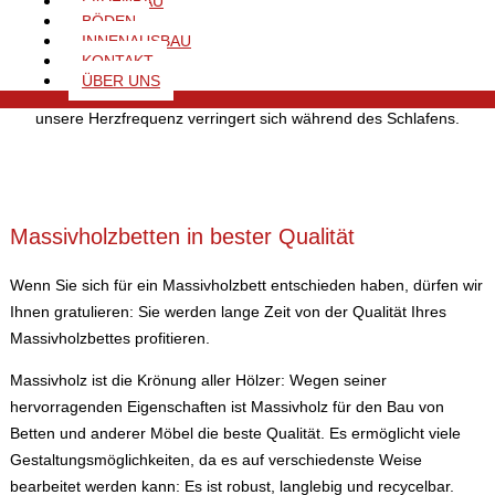
LADENBAU
sind die beste Voraussetzung für einen gesunden Schlaf. Körper
BÖDEN
als auch Geist erholen sich besser und sie können fit in den
INNENAUSBAU
KONTAKT
neuen Tag starten. Auch unser Kreislauf reagiert durch das
ÜBER UNS
Zirbenholz nachweislich besser auf wechselnden Luftdruck und
unsere Herzfrequenz verringert sich während des Schlafens.
Massivholzbetten in bester Qualität
Wenn Sie sich für ein Massivholzbett entschieden haben, dürfen wir
Ihnen gratulieren: Sie werden lange Zeit von der Qualität Ihres
Massivholzbettes profitieren.
Massivholz ist die Krönung aller Hölzer: Wegen seiner
hervorragenden Eigenschaften ist Massivholz für den Bau von
Betten und anderer Möbel die beste Qualität. Es ermöglicht viele
Gestaltungsmöglichkeiten, da es auf verschiedenste Weise
bearbeitet werden kann: Es ist robust, langlebig und recycelbar.