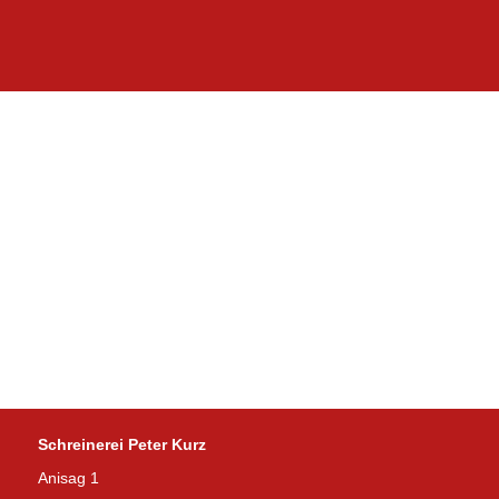
Schreinerei Peter Kurz
Anisag 1