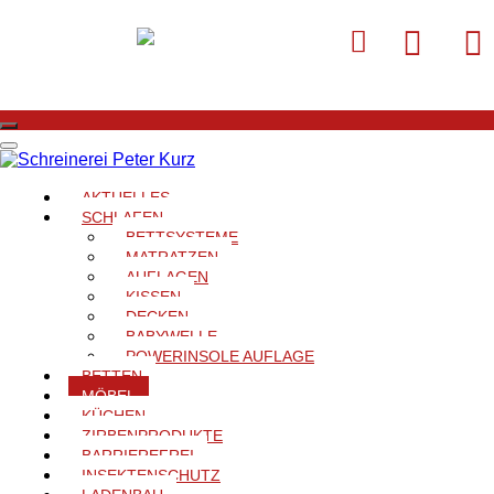
AKTUELLES
Möbel aus Holz
SCHLAFEN
BETTSYSTEME
MATRATZEN
Wofür auch immer Sie sich entscheiden – eines gilt auf jeden
AUFLAGEN
Fall: Ihr Schreiner-Meisterbetrieb ist der zuverlässige Partner,
KISSEN
DECKEN
wenn es um Ihre Inneneinrichtung – vom Wohn- oder
BABYWELLE
Schlafzimmer bis hin zum individuell gefertigten Einzelstück oder
POWERINSOLE AUFLAGE
effiziente, kreative Geschäftsausstattungen. Den Anfang dabei
BETTEN
MÖBEL
setzen die professionelle Beratung und die ersten Ideen für die
KÜCHEN
Umsetzung, das Design der angefragten Gegenstände oder
ZIRBENPRODUKTE
Kompletteinrichtungen. Weiters folgen die maßgeschneiderte
BARRIEREFREI
INSEKTENSCHUTZ
Planung bis ins Detail, die handwerklich hochwertige Fertigung