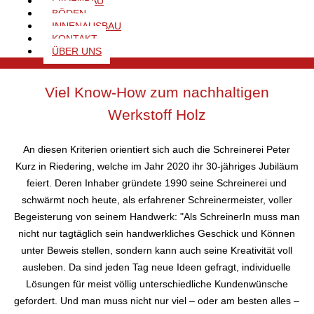
LADENBAU
bis hin zur termingetreuen Lieferung und der zuverlässigen
BÖDEN
Montage – Ihr Schreiner gestaltet und schafft individuelle
INNENAUSBAU
KONTAKT
Innenräume! Und setzt dabei auf den nachhaltigen Werkstoff
ÜBER UNS
Holz.
Viel Know-How zum nachhaltigen
Werkstoff Holz
An diesen Kriterien orientiert sich auch die Schreinerei Peter
Kurz in Riedering, welche im Jahr 2020 ihr 30-jähriges Jubiläum
feiert. Deren Inhaber gründete 1990 seine Schreinerei und
schwärmt noch heute, als erfahrener Schreinermeister, voller
Begeisterung von seinem Handwerk: "Als SchreinerIn muss man
nicht nur tagtäglich sein handwerkliches Geschick und Können
unter Beweis stellen, sondern kann auch seine Kreativität voll
ausleben. Da sind jeden Tag neue Ideen gefragt, individuelle
Lösungen für meist völlig unterschiedliche Kundenwünsche
gefordert. Und man muss nicht nur viel – oder am besten alles –