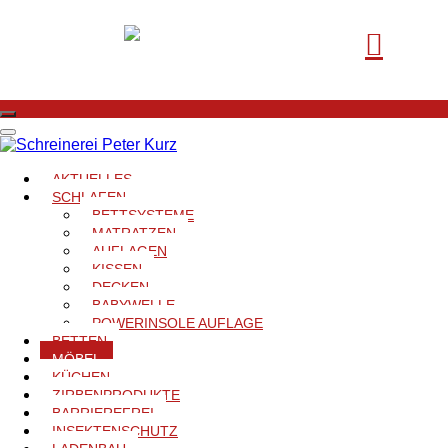
AKTUELLES
Möbel aus Holz
SCHLAFEN
BETTSYSTEME
MATRATZEN
Wofür auch immer Sie sich entscheiden – eines gilt auf jeden
AUFLAGEN
Fall: Ihr Schreiner-Meisterbetrieb ist der zuverlässige Partner,
KISSEN
DECKEN
wenn es um Ihre Inneneinrichtung – vom Wohn- oder
BABYWELLE
Schlafzimmer bis hin zum individuell gefertigten Einzelstück oder
POWERINSOLE AUFLAGE
effiziente, kreative Geschäftsausstattungen. Den Anfang dabei
BETTEN
MÖBEL
setzen die professionelle Beratung und die ersten Ideen für die
KÜCHEN
Umsetzung, das Design der angefragten Gegenstände oder
ZIRBENPRODUKTE
Kompletteinrichtungen. Weiters folgen die maßgeschneiderte
BARRIEREFREI
INSEKTENSCHUTZ
Planung bis ins Detail, die handwerklich hochwertige Fertigung