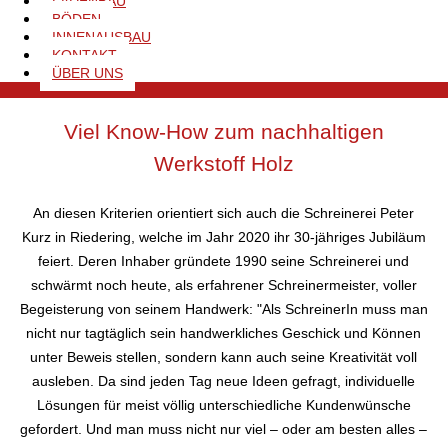
LADENBAU
bis hin zur termingetreuen Lieferung und der zuverlässigen
BÖDEN
Montage – Ihr Schreiner gestaltet und schafft individuelle
INNENAUSBAU
KONTAKT
Innenräume! Und setzt dabei auf den nachhaltigen Werkstoff
ÜBER UNS
Holz.
Viel Know-How zum nachhaltigen
Werkstoff Holz
An diesen Kriterien orientiert sich auch die Schreinerei Peter
Kurz in Riedering, welche im Jahr 2020 ihr 30-jähriges Jubiläum
feiert. Deren Inhaber gründete 1990 seine Schreinerei und
schwärmt noch heute, als erfahrener Schreinermeister, voller
Begeisterung von seinem Handwerk: "Als SchreinerIn muss man
nicht nur tagtäglich sein handwerkliches Geschick und Können
unter Beweis stellen, sondern kann auch seine Kreativität voll
ausleben. Da sind jeden Tag neue Ideen gefragt, individuelle
Lösungen für meist völlig unterschiedliche Kundenwünsche
gefordert. Und man muss nicht nur viel – oder am besten alles –